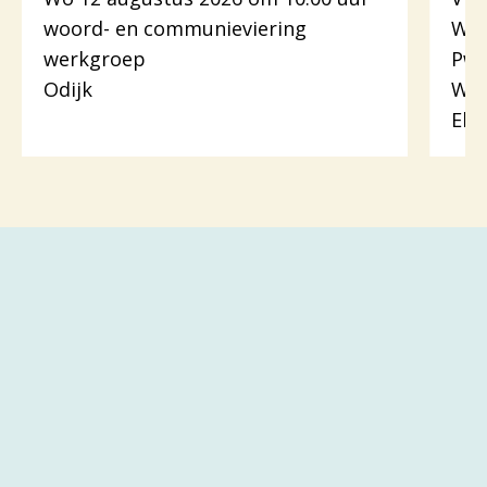
woord- en communieviering
Woo
werkgroep
Pw.
Odijk
Woo
Eli