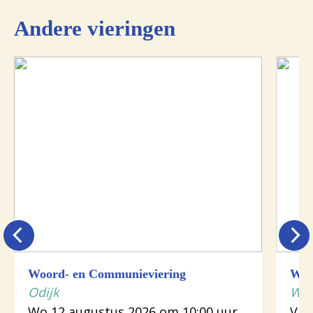
Andere vieringen
Woord- en Communieviering
Woo
Odijk
Wij
Wo 12 augustus 2026 om 10:00 uur
Vr 