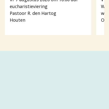
eucharistieviering
Woo
Pastoor R. den Hartog
wer
Houten
Odi