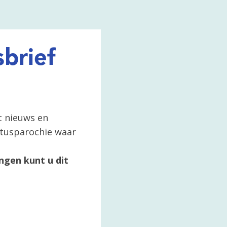
brief
t nieuws en
ertusparochie waar
ngen kunt u dit