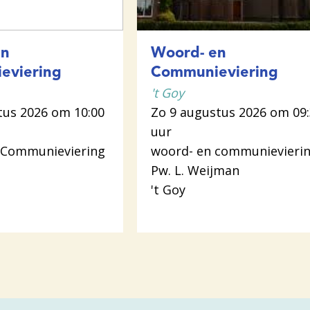
en
Woord- en
eviering
Communieviering
't Goy
tus 2026 om 10:00
Zo 9 augustus 2026 om 09
uur
 Communieviering
woord- en communievieri
Pw. L. Weijman
't Goy