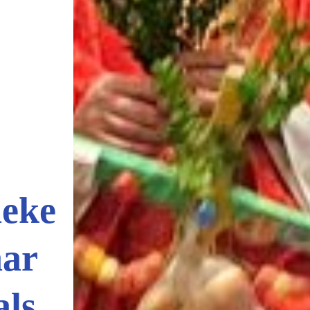
ieke
aar
als