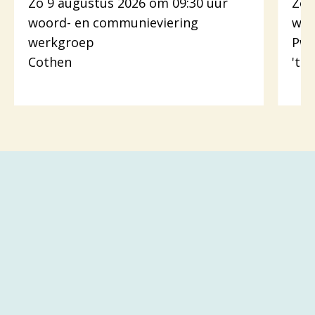
Zo 9 augustus 2026 om 09:30 uur
Zo 
woord- en communieviering
woo
werkgroep
Pw.
Cothen
't 