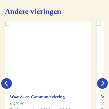
Andere vieringen
Woord- en Communieviering
Woo
Cothen
't G