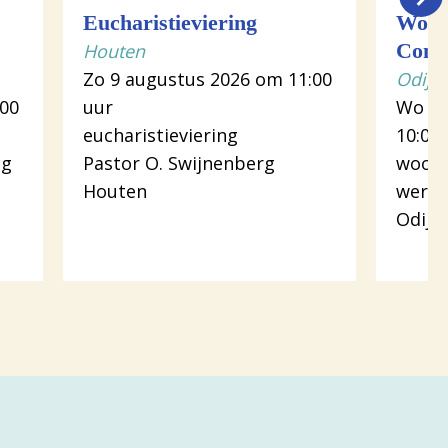
Eucharistieviering
Woor
Houten
Comm
Zo 9 augustus 2026 om 11:00
Odijk
:00
uur
Wo 12
eucharistieviering
10:00
ng
Pastor O. Swijnenberg
woord
Houten
werk
Odijk