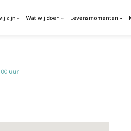
ij zijn
Wat wij doen
Levensmomenten
:00 uur