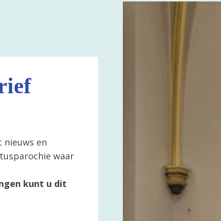
ief
t nieuws en
ertusparochie waar
ngen kunt u dit