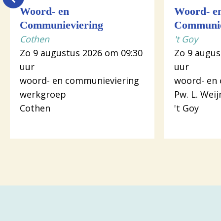
Woord- en
Woord- e
Communieviering
Communie
Cothen
't Goy
Zo 9 augustus 2026 om 09:30
Zo 9 augus
uur
uur
woord- en communieviering
woord- en
werkgroep
Pw. L. Wei
Cothen
't Goy