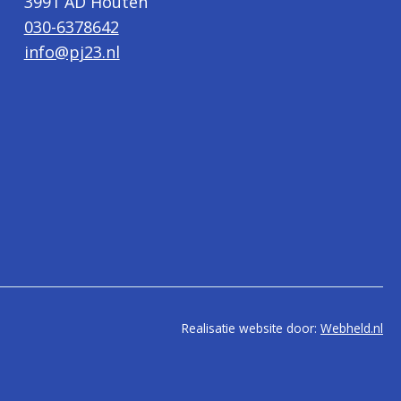
3991 AD Houten
030-6378642
info@pj23.nl
Realisatie website door:
Webheld.nl