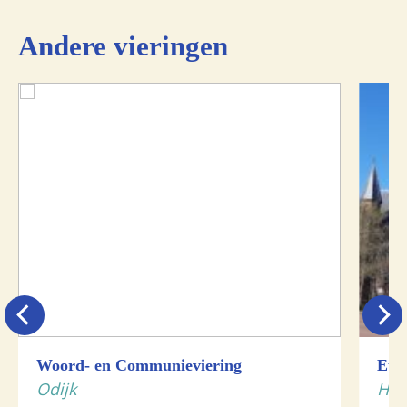
Andere vieringen
Woord- en Communieviering
Euch
Odijk
Hou