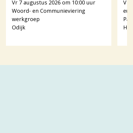
Vr 7 augustus 2026 om 10:00 uur
Vr 
Woord- en Communieviering
euc
werkgroep
Pas
Odijk
Hou