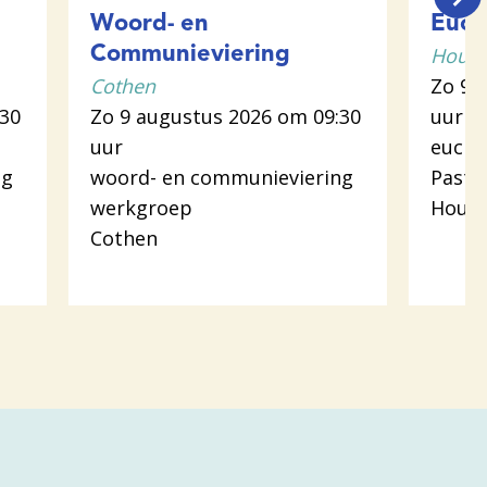
Woord- en
Euch
Houte
Communieviering
Cothen
Zo 9 
:30
Zo 9 augustus 2026 om 09:30
uur
uur
euchar
ng
woord- en communieviering
Pasto
werkgroep
Hout
Cothen