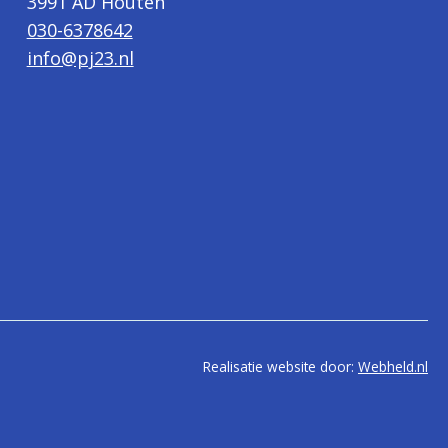
3991 AD Houten
030-6378642
info@pj23.nl
Realisatie website door:
Webheld.nl