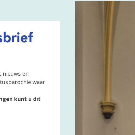
brief
t nieuws en
ertusparochie waar
ngen kunt u dit