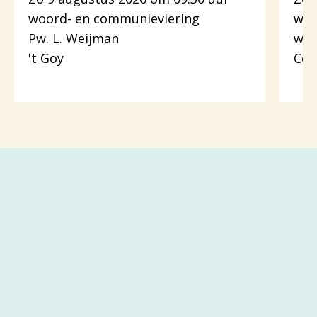
woord- en communieviering
woo
Pw. L. Weijman
wer
't Goy
Cot