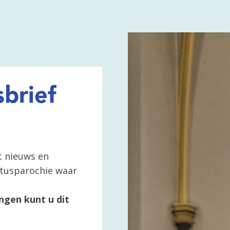
brief
t nieuws en
ertusparochie waar
ngen kunt u dit