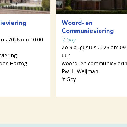
ieviering
Woord- en
Communieviering
tus 2026 om 10:00
't Goy
Zo 9 augustus 2026 om 09
viering
uur
 den Hartog
woord- en communievieri
Pw. L. Weijman
't Goy