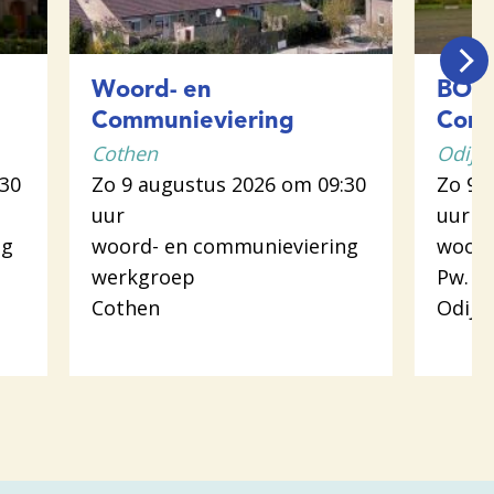
Woord- en
BOW 
Communieviering
Comm
Cothen
Odijk
:30
Zo 9 augustus 2026 om 09:30
Zo 9 
uur
uur
ng
woord- en communieviering
woord
werkgroep
Pw. L
Cothen
Odijk