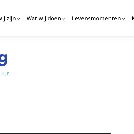
ij zijn
Wat wij doen
Levensmomenten
ng
 uur