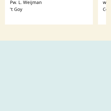
Pw. L. Weijman
wer
't Goy
Cot