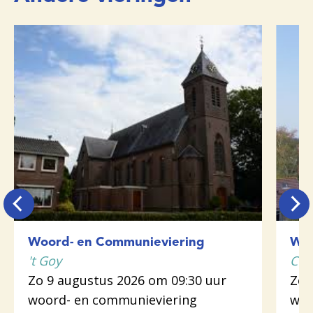
Woord- en Communieviering
Woo
't Goy
Cot
Zo 9 augustus 2026 om 09:30 uur
Zo 
woord- en communieviering
woo