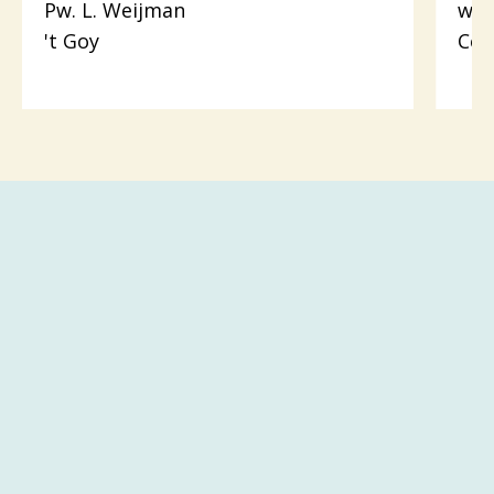
Pw. L. Weijman
wer
't Goy
Cot