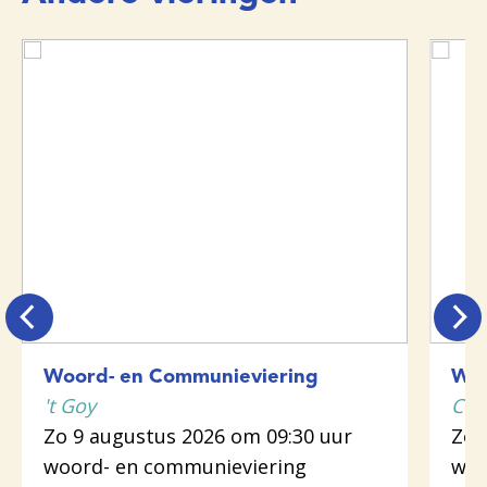
Woord- en Communieviering
Woo
't Goy
Cot
Zo 9 augustus 2026 om 09:30 uur
Zo 
woord- en communieviering
woo