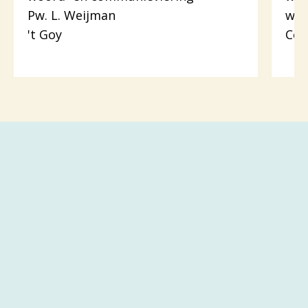
Pw. L. Weijman
wer
't Goy
Cot