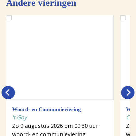
Andere vieringen
Woord- en Communieviering
Woo
't Goy
Cot
Zo 9 augustus 2026 om 09:30 uur
Zo 
woord- en communieviering
woo