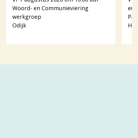
Woord- en Communieviering
euc
werkgroep
Pas
Odijk
Hou