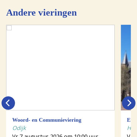
Andere vieringen
Woord- en Communieviering
Euch
Odijk
Hou
Vr 7 augustus 2026 om 10:00 uur
Vr 