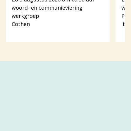
woord- en communieviering
woo
werkgroep
Pw.
Cothen
't 