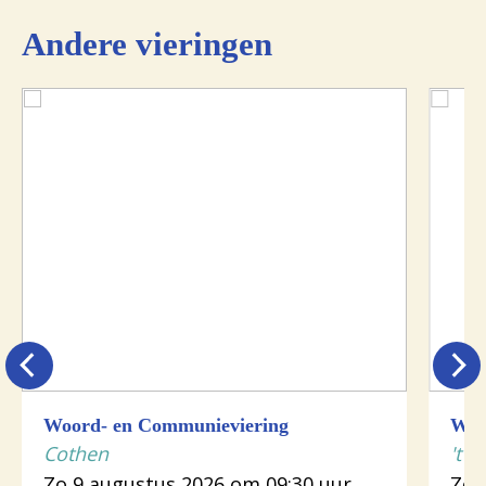
Andere vieringen
Woord- en Communieviering
Woo
Cothen
't G
Zo 9 augustus 2026 om 09:30 uur
Zo 