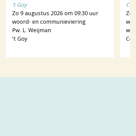
't Goy
Cot
Zo 9 augustus 2026 om 09:30 uur
Zo 
woord- en communieviering
woo
Pw. L. Weijman
wer
't Goy
Cot