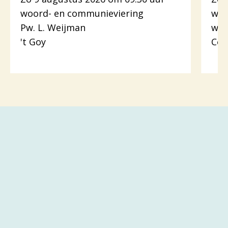
woord- en communieviering
woo
Pw. L. Weijman
wer
't Goy
Cot