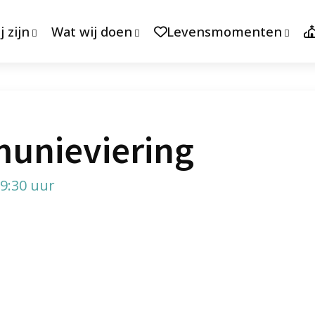
j zijn
Wat wij doen
Levensmomenten
unieviering
9:30 uur