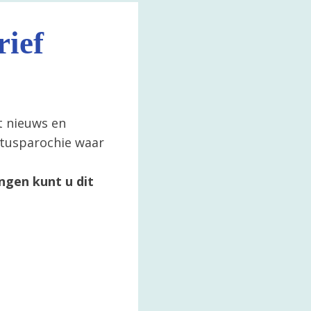
ief
t nieuws en
ertusparochie waar
ngen kunt u dit