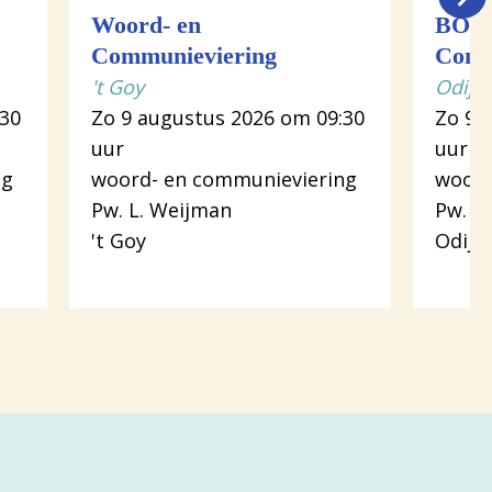
Woord- en
BOW 
Communieviering
Comm
't Goy
Odijk
:30
Zo 9 augustus 2026 om 09:30
Zo 9 
uur
uur
ng
woord- en communieviering
woord
Pw. L. Weijman
Pw. L
't Goy
Odijk