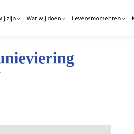
ij zijn
Wat wij doen
Levensmomenten
nieviering
r