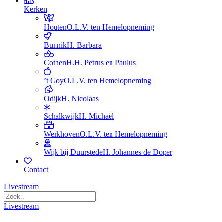
Kerken
Houten
O.L.V. ten Hemelopneming
Bunnik
H. Barbara
Cothen
H.H. Petrus en Paulus
’t Goy
O.L.V. ten Hemelopneming
Odijk
H. Nicolaas
Schalkwijk
H. Michaël
Werkhoven
O.L.V. ten Hemelopneming
Wijk bij Duurstede
H. Johannes de Doper
Contact
Livestream
Livestream