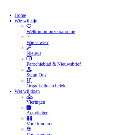
Home
Wie wij zijn
Welkom in onze parochie
Wie is wie?
Nieuws
Parochieblad & Nieuwsbrief
Steun Ons
Organisatie en beleid
Wat wij doen
Vieringen
Activiteiten
Voor kinderen
Voor jongeren