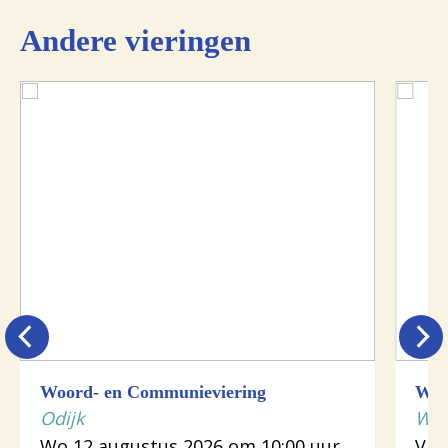
Andere vieringen
Woord- en Communieviering
Woo
Odijk
Wij
Wo 12 augustus 2026 om 10:00 uur
Vr 