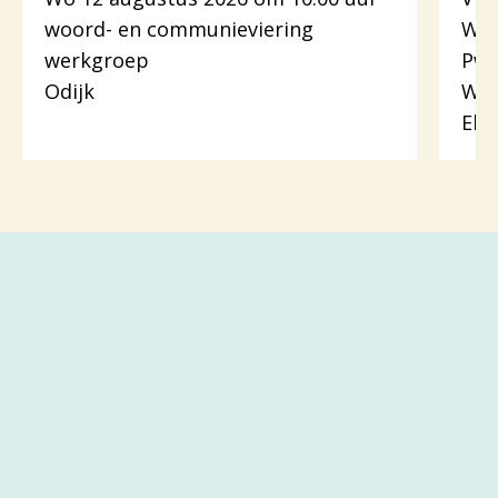
woord- en communieviering
Woo
werkgroep
Pw.
Odijk
Woo
Eli