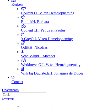
Kerken
Houten
O.L.V. ten Hemelopneming
Bunnik
H. Barbara
Cothen
H.H. Petrus en Paulus
’t Goy
O.L.V. ten Hemelopneming
Odijk
H. Nicolaas
Schalkwijk
H. Michaël
Werkhoven
O.L.V. ten Hemelopneming
Wijk bij Duurstede
H. Johannes de Doper
Contact
Livestream
Livestream