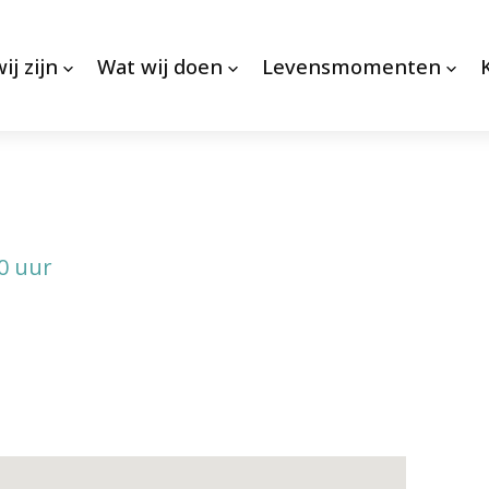
ij zijn
Wat wij doen
Levensmomenten
0 uur