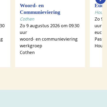
Woord- en
Eucha
Communieviering
Houte
Cothen
Zo 9 
:30
Zo 9 augustus 2026 om 09:30
uur
uur
euchar
ng
woord- en communieviering
Pasto
werkgroep
Hout
Cothen