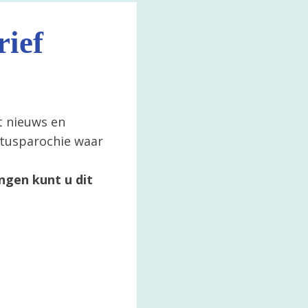
ief
t nieuws en
ertusparochie waar
ngen kunt u dit