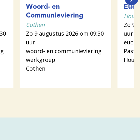
Woord- en
Euch
Houte
Communieviering
Cothen
Zo 9 
:30
Zo 9 augustus 2026 om 09:30
uur
uur
euchar
ng
woord- en communieviering
Pasto
werkgroep
Hout
Cothen