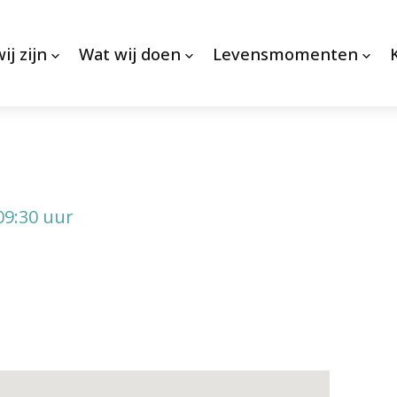
ij zijn
Wat wij doen
Levensmomenten
9:30 uur