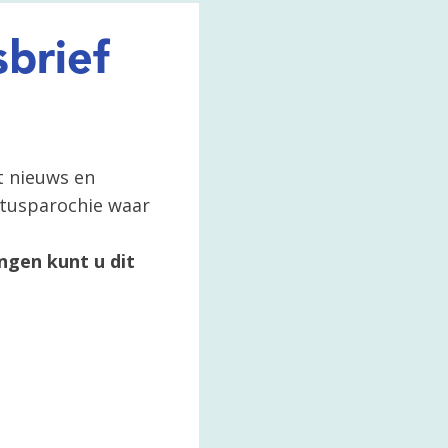
brief
t nieuws en
ertusparochie waar
ngen kunt u dit