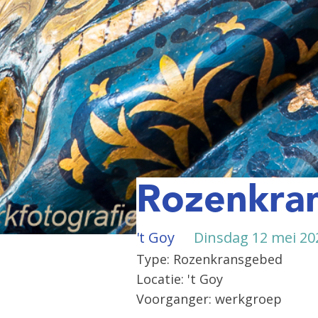
Rozenkra
't Goy
Dinsdag 12 mei 20
Type: Rozenkransgebed
Locatie: 't Goy
Voorganger: werkgroep