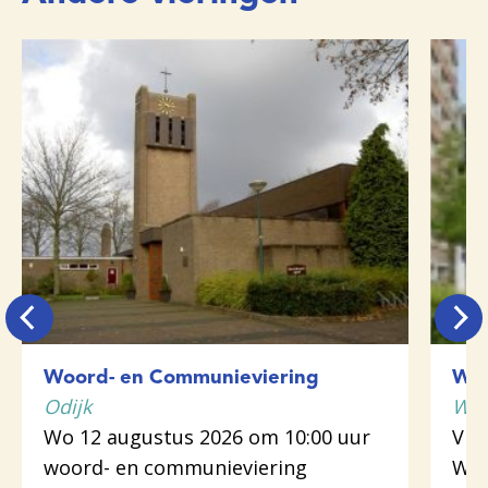
Woord- en Communieviering
Woo
Odijk
Wij
Wo 12 augustus 2026 om 10:00 uur
Vr 
woord- en communieviering
Woo