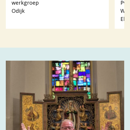
werkgroep
Pw.
Odijk
Woo
Eli