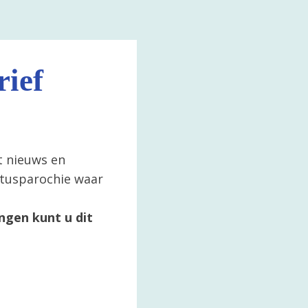
ief
t nieuws en
ertusparochie waar
ngen kunt u dit