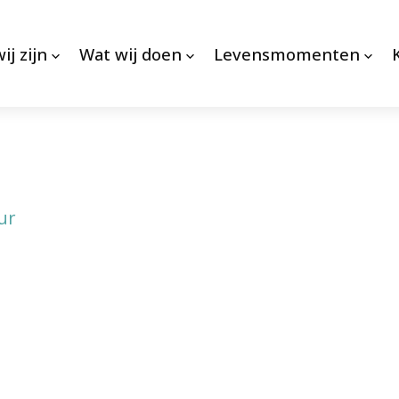
ij zijn
Wat wij doen
Levensmomenten
ur