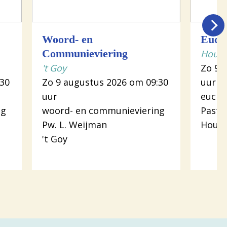
Woord- en
Eucha
Communieviering
Houte
't Goy
Zo 9 
:30
Zo 9 augustus 2026 om 09:30
uur
uur
euchar
ng
woord- en communieviering
Pasto
Pw. L. Weijman
Hout
't Goy