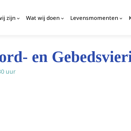
ij zijn
Wat wij doen
Levensmomenten
rd- en Gebedsvier
30 uur