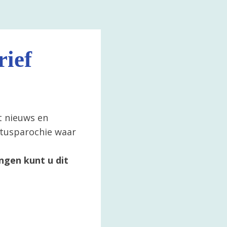
ief
t nieuws en
ertusparochie waar
ngen kunt u dit