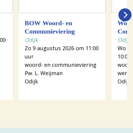
BOW Woord- en
Woor
Communieviering
Comm
:00
Odijk
Odijk
Zo 9 augustus 2026 om 11:00
Wo 12
uur
10:00
woord- en communieviering
woord
Pw. L. Weijman
werk
Odijk
Odijk