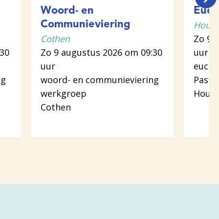
Woord- en
Euch
Houte
Communieviering
Cothen
Zo 9 
:30
Zo 9 augustus 2026 om 09:30
uur
uur
euchar
ng
woord- en communieviering
Pasto
werkgroep
Hout
Cothen