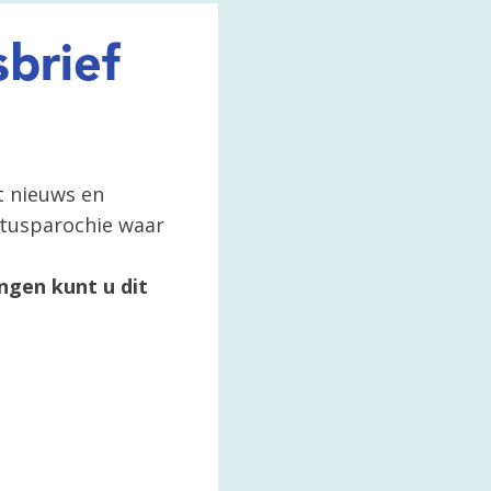
brief
t nieuws en
ertusparochie waar
ngen kunt u dit