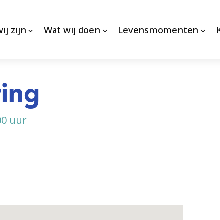
ij zijn
Wat wij doen
Levensmomenten
ring
00 uur