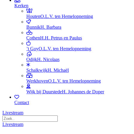
Kerken
Houten
O.L.V. ten Hemelopneming
Bunnik
H. Barbara
Cothen
H.H. Petrus en Paulus
’t Goy
O.L.V. ten Hemelopneming
Odijk
H. Nicolaas
Schalkwijk
H. Michaël
Werkhoven
O.L.V. ten Hemelopneming
Wijk bij Duurstede
H. Johannes de Doper
Contact
Livestream
Livestream