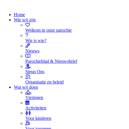
Home
Wie wij zijn
Welkom in onze parochie
Wie is wie?
Nieuws
Parochieblad & Nieuwsbrief
Steun Ons
Organisatie en beleid
Wat wij doen
Vieringen
Activiteiten
Voor kinderen
Voor jongeren