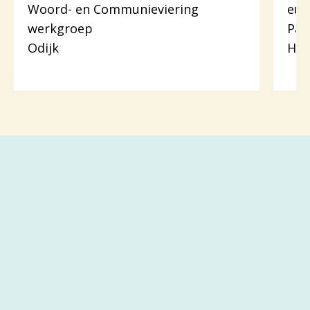
Woord- en Communieviering
euc
werkgroep
Pas
Odijk
Hou