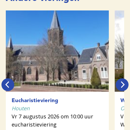
Eucharistieviering
Woo
Houten
Odi
Vr 7 augustus 2026 om 10:00 uur
Vr 
eucharistieviering
Woo