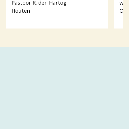
Pastoor R. den Hartog
wer
Houten
Odi