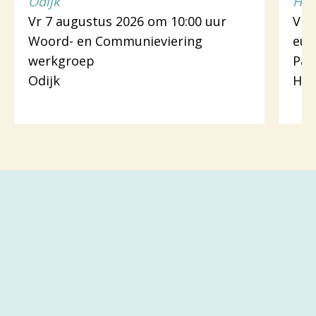
Odijk
Hou
Vr 7 augustus 2026 om 10:00 uur
Vr 
Woord- en Communieviering
euc
werkgroep
Pas
Odijk
Hou