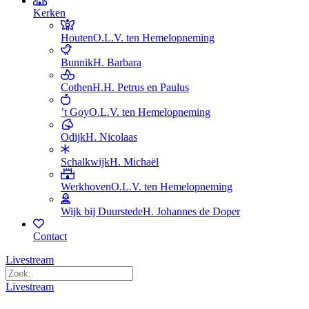
Kerken
Houten
O.L.V. ten Hemelopneming
Bunnik
H. Barbara
Cothen
H.H. Petrus en Paulus
’t Goy
O.L.V. ten Hemelopneming
Odijk
H. Nicolaas
Schalkwijk
H. Michaël
Werkhoven
O.L.V. ten Hemelopneming
Wijk bij Duurstede
H. Johannes de Doper
Contact
Livestream
Livestream