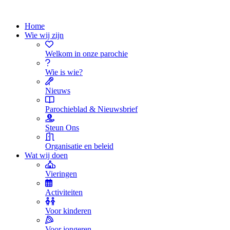
Home
Wie wij zijn
Welkom in onze parochie
Wie is wie?
Nieuws
Parochieblad & Nieuwsbrief
Steun Ons
Organisatie en beleid
Wat wij doen
Vieringen
Activiteiten
Voor kinderen
Voor jongeren