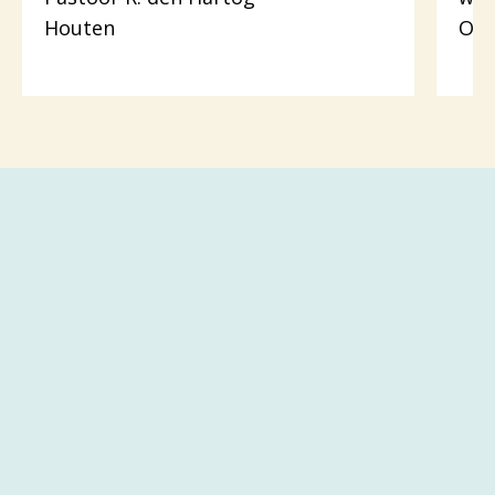
Houten
Odi