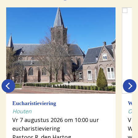
Eucharistieviering
Woo
Houten
Odi
Vr 7 augustus 2026 om 10:00 uur
Vr 
eucharistieviering
Woo
Pastoor R. den Hartog
wer