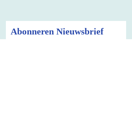
Abonneren Nieuwsbrief
Dichtbij
Elke zes weken sturen wij een nieuwsbrief
met nieuws en activiteiten uit onze
parochie en de H. Suitbertusparochie waar
we mee samenwerken.
Als u deze gratis nieuwsbrief ook wilt
ontvangen kunt u dit formulier invullen.
Naam