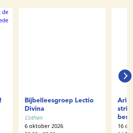
!
Bijbelleesgroep Lectio
Arië
Divina
strij
Cothen
best
6 oktober 2026
16 ok