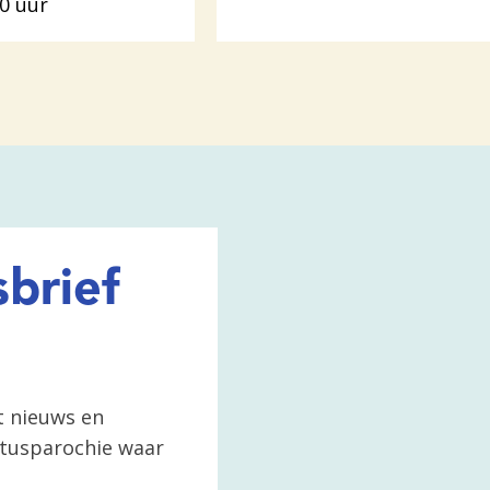
00 uur
brief
t nieuws en
ertusparochie waar