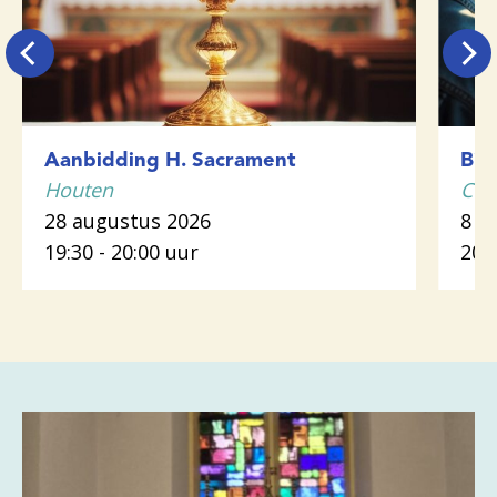
Aanbidding H. Sacrament
Bij
Houten
Cot
28 augustus 2026
8 s
19:30 - 20:00 uur
20: