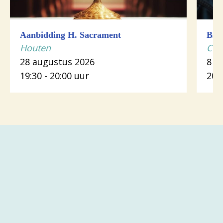
Aanbidding H. Sacrament
Bijb
Houten
Cot
28 augustus 2026
8 s
19:30 - 20:00 uur
20: