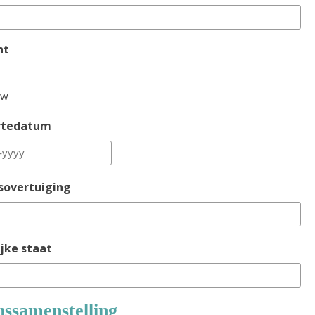
ht
uw
rtedatum
sovertuiging
jke staat
nssamenstelling