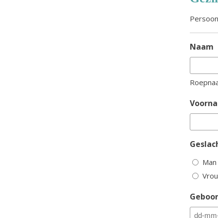
Persoon
Naam
Roepna
Voorn
Geslac
Man
Vro
Geboo