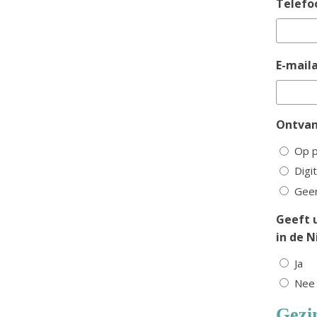
Telef
E-mail
Ontvan
Op p
Digi
Geen
Geeft 
in de 
Ja
Nee
Gezi