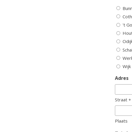
Bunn
Cot
't G
Hou
Odij
Scha
Wer
Wijk
Adres
Straat 
Plaats