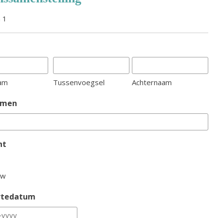
 1
am
Tussenvoegsel
Achternaam
amen
ht
uw
rtedatum