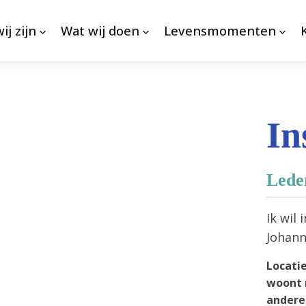
ij zijn
Wat wij doen
Levensmomenten
In
Leden
Ik wil
Johann
Locatie
woont 
andere 