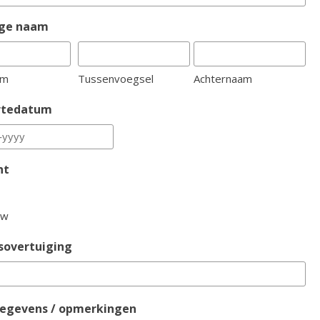
ige naam
am
Tussenvoegsel
Achternaam
rtedatum
ht
uw
sovertuiging
egevens / opmerkingen