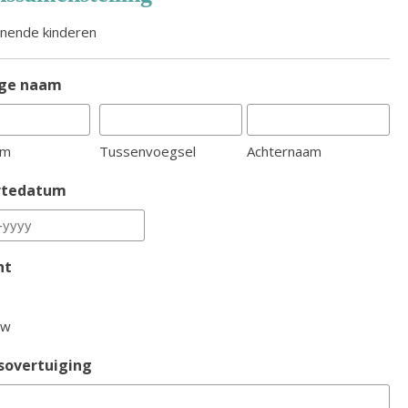
nende kinderen
ige naam
am
Tussenvoegsel
Achternaam
rtedatum
ht
uw
sovertuiging