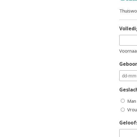
Thuiswo
Volled
Voorna
Geboo
DD
dash
Geslac
MM
Man
dash
Vro
JJJJ
Geloof