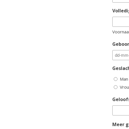
Volled
Voorna
Geboo
DD
dash
Geslac
MM
Man
dash
Vro
JJJJ
Geloof
Meer g