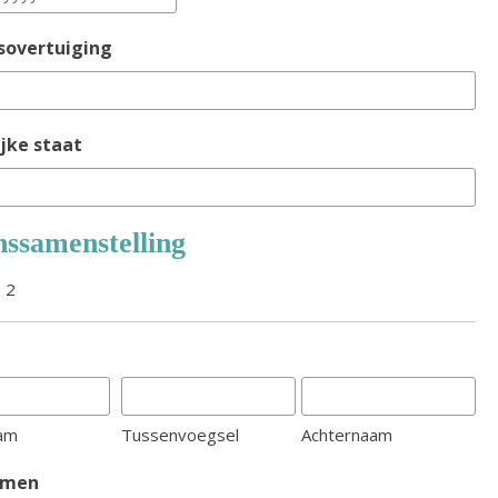
sovertuiging
jke staat
nssamenstelling
 2
am
Tussenvoegsel
Achternaam
amen