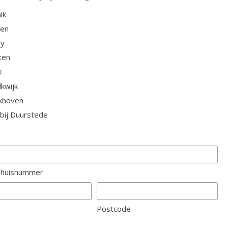
ik
hen
oy
ten
k
lkwijk
khoven
 bij Duurstede
+ huisnummer
Postcode