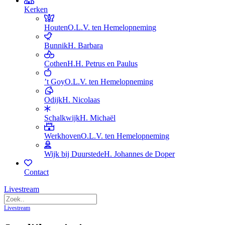
Kerken
Houten
O.L.V. ten Hemelopneming
Bunnik
H. Barbara
Cothen
H.H. Petrus en Paulus
’t Goy
O.L.V. ten Hemelopneming
Odijk
H. Nicolaas
Schalkwijk
H. Michaël
Werkhoven
O.L.V. ten Hemelopneming
Wijk bij Duurstede
H. Johannes de Doper
Contact
Livestream
Livestream