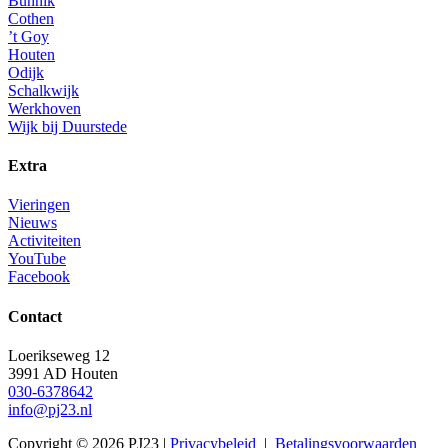
Bunnik
Cothen
’t Goy
Houten
Odijk
Schalkwijk
Werkhoven
Wijk bij Duurstede
Extra
Vieringen
Nieuws
Activiteiten
YouTube
Facebook
Contact
Loerikseweg 12
3991 AD Houten
030-6378642
info@pj23.nl
Copyright © 2026 PJ23 |
Privacybeleid
|
Betalingsvoorwaarden