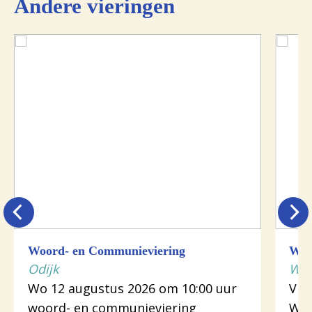
Andere vieringen
Woord- en Communieviering
Woo
Odijk
Wij
Wo 12 augustus 2026 om 10:00 uur
Vr 
woord- en communieviering
Woo