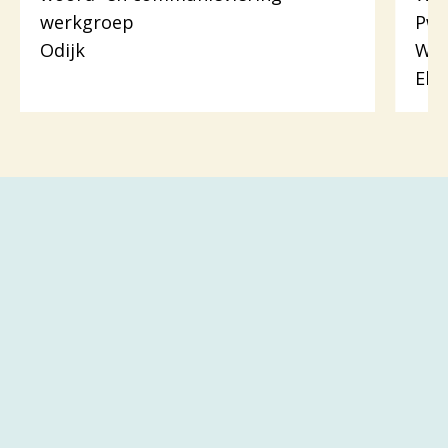
werkgroep
Pw.
Odijk
Woo
Eli