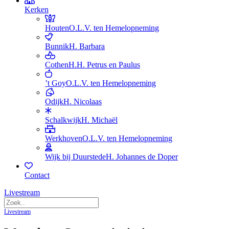
Kerken
Houten
O.L.V. ten Hemelopneming
Bunnik
H. Barbara
Cothen
H.H. Petrus en Paulus
’t Goy
O.L.V. ten Hemelopneming
Odijk
H. Nicolaas
Schalkwijk
H. Michaël
Werkhoven
O.L.V. ten Hemelopneming
Wijk bij Duurstede
H. Johannes de Doper
Contact
Livestream
Livestream