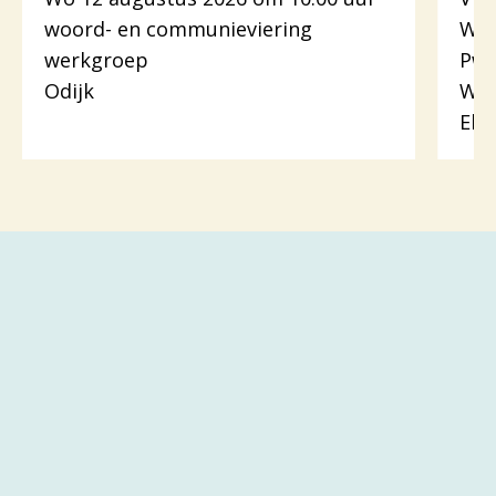
woord- en communieviering
Woo
werkgroep
Pw.
Odijk
Woo
Eli