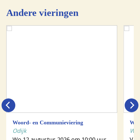
Andere vieringen
Woord- en Communieviering
Woo
Odijk
Wij
Wo 12 augustus 2026 om 10:00 uur
Vr 