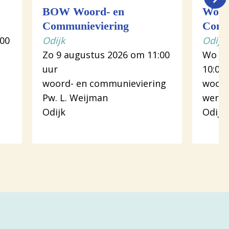
BOW Woord- en
Woor
Communieviering
Comm
:00
Odijk
Odijk
Zo 9 augustus 2026 om 11:00
Wo 12
uur
10:00
woord- en communieviering
woord
Pw. L. Weijman
werk
Odijk
Odijk