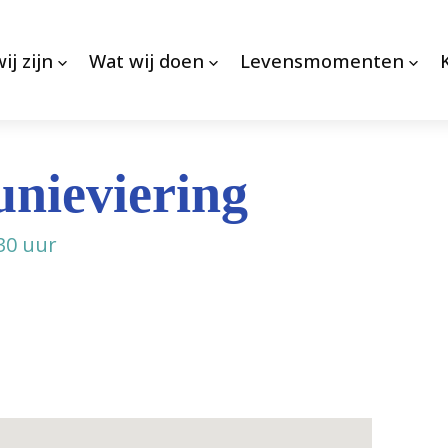
ij zijn
Wat wij doen
Levensmomenten
nieviering
30 uur