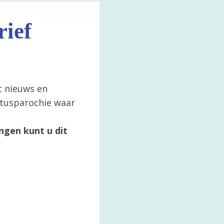
ief
t nieuws en
ertusparochie waar
ngen kunt u dit