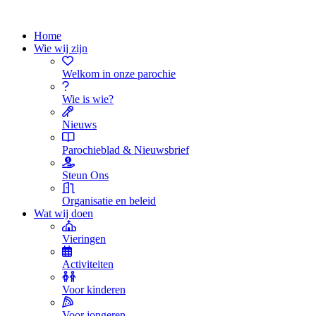
Home
Wie wij zijn
Welkom in onze parochie
Wie is wie?
Nieuws
Parochieblad & Nieuwsbrief
Steun Ons
Organisatie en beleid
Wat wij doen
Vieringen
Activiteiten
Voor kinderen
Voor jongeren