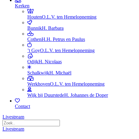
Kerken
Houten
O.L.V. ten Hemelopneming
Bunnik
H. Barbara
Cothen
H.H. Petrus en Paulus
’t Goy
O.L.V. ten Hemelopneming
Odijk
H. Nicolaas
Schalkwijk
H. Michaël
Werkhoven
O.L.V. ten Hemelopneming
Wijk bij Duurstede
H. Johannes de Doper
Contact
Livestream
Livestream