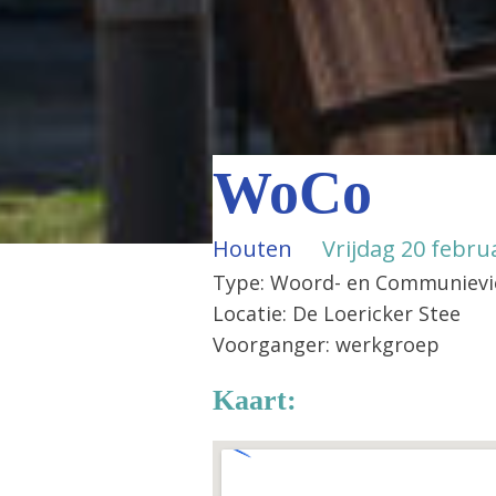
WoCo
Houten
Vrijdag 20 febru
Type: Woord- en Communievi
Locatie: De Loericker Stee
Voorganger: werkgroep
Kaart: