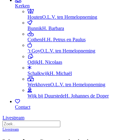
Kerken
Houten
O.L.V. ten Hemelopneming
Bunnik
H. Barbara
Cothen
H.H. Petrus en Paulus
’t Goy
O.L.V. ten Hemelopneming
Odijk
H. Nicolaas
Schalkwijk
H. Michaël
Werkhoven
O.L.V. ten Hemelopneming
Wijk bij Duurstede
H. Johannes de Doper
Contact
Livestream
Livestream