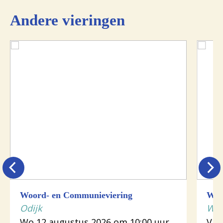
Andere vieringen
Woord- en Communieviering
Woo
Odijk
Wij
Wo 12 augustus 2026 om 10:00 uur
Vr 