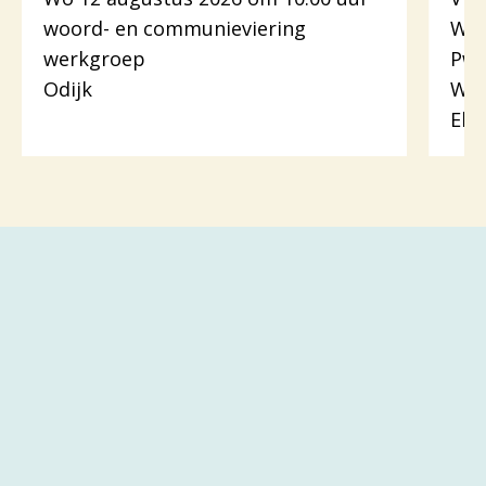
woord- en communieviering
Woo
werkgroep
Pw.
Odijk
Woo
Eli