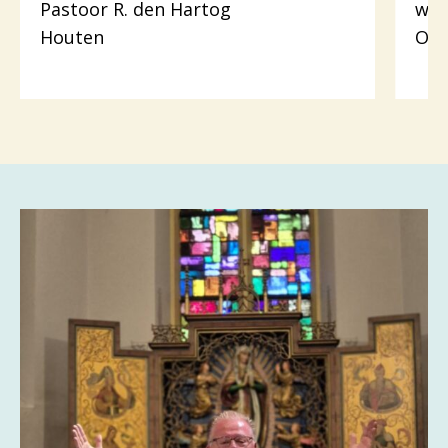
Pastoor R. den Hartog
wer
Houten
Odi