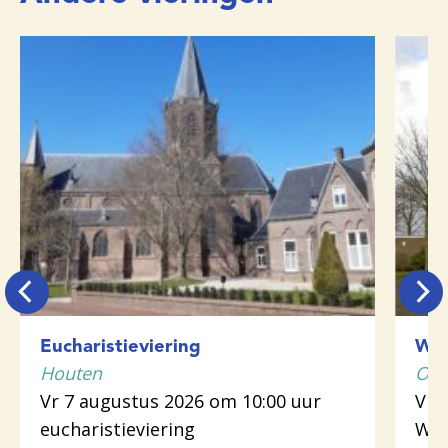
Eucharistieviering
Woo
Houten
Odi
Vr 7 augustus 2026 om 10:00 uur
Vr 
eucharistieviering
Woo