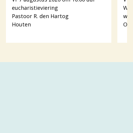
eucharistieviering
Woo
Pastoor R. den Hartog
wer
Houten
Odi